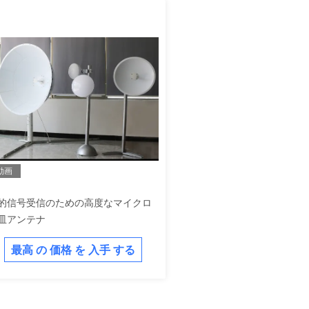
動画
的信号受信のための高度なマイクロ
皿アンテナ
最高 の 価格 を 入手 する