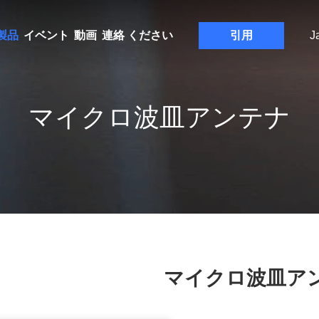
製品
イベント
動画
連絡 ください
引用
J
マイクロ波皿アンテナ
マイクロ波皿ア