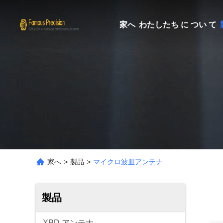
家へ
わたしたち に つい て
家へ
>
製品
>
マイクロ波皿アンテナ
製品
XPD アンテナ