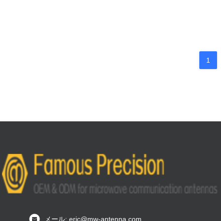
1
メール: eric@mw-antenna.com