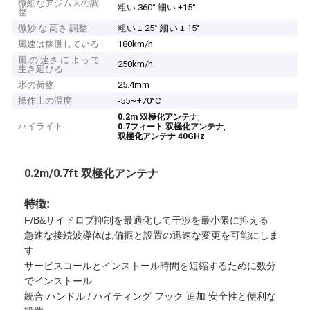
微細なアジムスの調
粗い 360° 細い ±15°
整
微妙 な 高さ 調整
粗い ± 25° 細い ± 15°
風速は稼働している
180km/h
風 の 速さ に よっ て
250km/h
生き延びる
氷の荷物
25.4mm
操作上の温度
-55~+70°C
,
0.2m 双極化アンテナ
ハイライト:
,
0.7フィート 双極化アンテナ
双極化アンテナ 40GHz
0.2m/0.7ft 双極化アンテナ
特徴:
F/B&サイドロブ抑制を最適化して干渉を最小限に抑える
急速な接続波導体は,偏振と設置の迅速な変更を可能にしま
す
サービスコールとインストール時間を短縮するために数分
でインストール
統合 ハンドル / ハイティング フック 追加 安全性と便利な