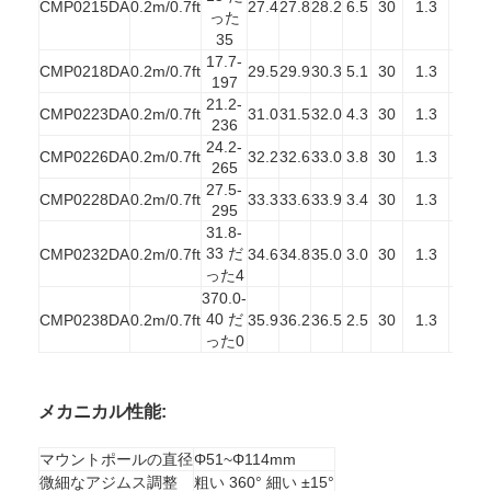
CMP0215DA
0.2m/0.7ft
27.4
27.8
28.2
6.5
30
1.3
53
った
35
17.7-
CMP0218DA
0.2m/0.7ft
29.5
29.9
30.3
5.1
30
1.3
56
197
21.2-
CMP0223DA
0.2m/0.7ft
31.0
31.5
32.0
4.3
30
1.3
57
236
24.2-
CMP0226DA
0.2m/0.7ft
32.2
32.6
33.0
3.8
30
1.3
58
265
27.5-
CMP0228DA
0.2m/0.7ft
33.3
33.6
33.9
3.4
30
1.3
59
295
31.8-
33 だ
CMP0232DA
0.2m/0.7ft
34.6
34.8
35.0
3.0
30
1.3
60
った4
370.0-
40 だ
CMP0238DA
0.2m/0.7ft
35.9
36.2
36.5
2.5
30
1.3
61
った0
ホーム
メカニカル性能:
製品
マウントポールの直径
Φ51~Φ114mm
企業情報
微細なアジムス調整
粗い 360° 細い ±15°