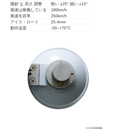
微妙 な 高さ 調整
粗い ±25° 細い ±15°
会社案内
風速は稼働している
180km/h
風速生存率
250km/h
品質管理
アイス・ロード
25.4mm
動作温度
-55~+70°C
お問い合わせ
見積依頼
XPD アンテナ
マイクロ波皿アンテナ
マイクロ波パラボリックアンテナ
マイクロ波ホーンアンテナ
マイクロウェーブWiFiアンテナ