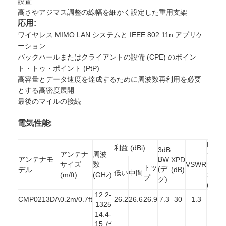
設置
高さやアジマス調整の線幅を細かく設定した重用支架
応用:
ワイヤレス MIMO LAN システムと IEEE 802.11n アプリケ
ーション
バックハールまたはクライアントの設備 (CPE) のポイン
ト・トゥ・ポイント (PtP)
高容量とデータ速度を達成するために周波数再利用を必要
とする高密度展開
最後のマイルの接続
電気性能:
F/B
利益 (dBi)
3dB
アンテナ
周波
ラ
アンテナモ
BW
XPD
サイズ
数
VSWR
ジ
I
トッ
(デ
デル
(dB)
低い
中間
(m/ft)
(GHz)
オ
プ
グ)
(dB)
12.2-
CMP0213DA
0.2m/0.7ft
26.2
26.6
26.9
7.3
30
1.3
52
1325
14.4-
15 だ