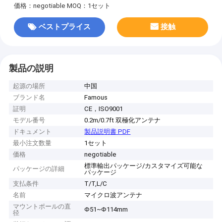
価格：negotiable
MOQ：1セット
ベストプライス
接触
製品の説明
起源の場所
中国
ブランド名
Famous
証明
CE，ISO9001
モデル番号
0.2m/0.7ft 双極化アンテナ
ドキュメント
製品説明書 PDF
最小注文数量
1セット
価格
negotiable
標準輸出パッケージ/カスタマイズ可能な
パッケージの詳細
パッケージ
支払条件
T/T,L/C
名前
マイクロ波アンテナ
マウントポールの直
Φ51~Φ114mm
径